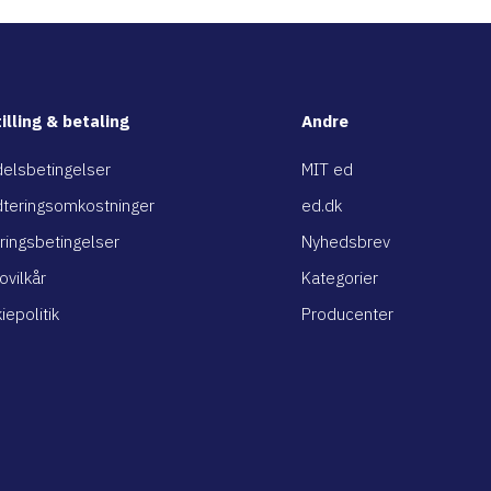
illing & betaling
Andre
elsbetingelser
MIT ed
teringsomkostninger
ed.dk
ringsbetingelser
Nyhedsbrev
ovilkår
Kategorier
iepolitik
Producenter