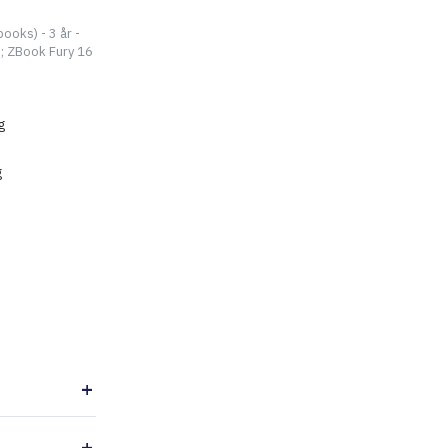
ooks) - 3 år -
8; ZBook Fury 16
g
g
Føj til indkøbskurv