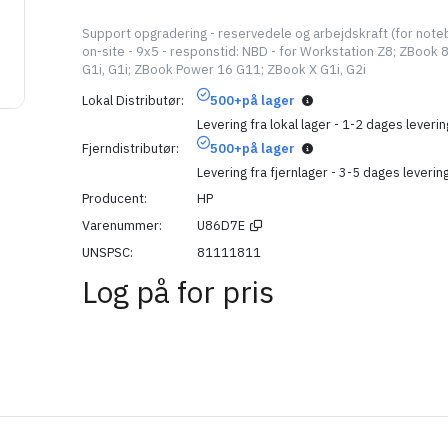
Support opgradering - reservedele og arbejdskraft (for noteb
on-site - 9x5 - responstid: NBD - for Workstation Z8; ZBook 
G1i, G1i; ZBook Power 16 G11; ZBook X G1i, G2i
Lokal Distributør
500+
på lager
Levering fra lokal lager - 1-2 dages leverin
Fjerndistributør
500+
på lager
Levering fra fjernlager - 3-5 dages leverin
Producent
HP
Varenummer
U86D7E
UNSPSC
81111811
Log på for pris