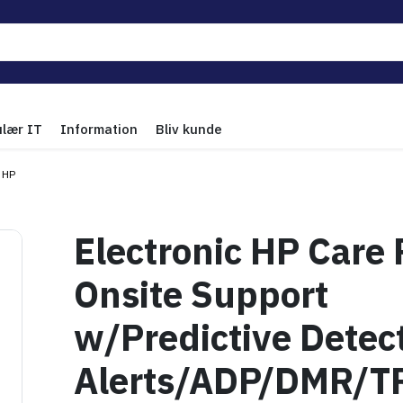
ulær IT
Information
Bliv kunde
HP
Electronic HP Care
Onsite Support
w/Predictive Detec
Alerts/ADP/DMR/T