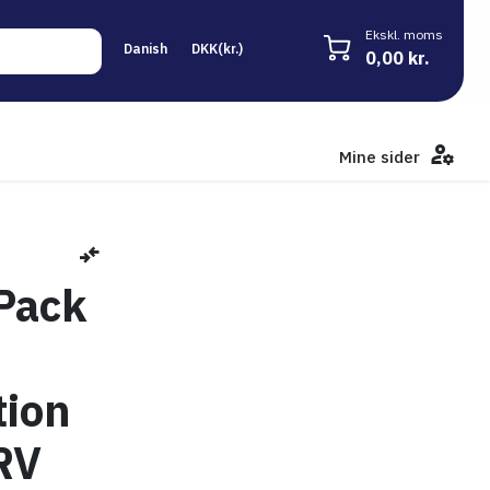
Ekskl. moms
0,00 kr.
Mine sider
 Pack
tion
RV