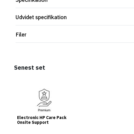
Udvidet specifikation
Filer
Senest set
Electronic HP Care Pack
Onsite Support
w/Predictive Detection
Alerts/ADP/DMR/TRV