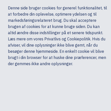
Ekskl. moms
Denne side bruger cookies for generel funktionalitet, til
0,00 kr.
at forbedre din oplevelse, optimere ydelsen og til
Søg
markedsføringsrelateret brug. Du skal acceptere
brugen af cookies for at kunne bruge siden. Du kan
altid ændre disse indstillinger på et senere tidspunkt.
Ydelser & Support
Tilbehør
Garanti, service & support - Computere
Læs mere om vores Privatlivs og Cookiepolitik. Hvis du
Mine sider
Produkter
HP
afviser, vil dine oplysninger ikke blive gemt, når du
besøger denne hjemmeside. En enkelt cookie vil blive
brugt i din browser for at huske dine præferencer, men
der gemmes ikke andre oplysninger.