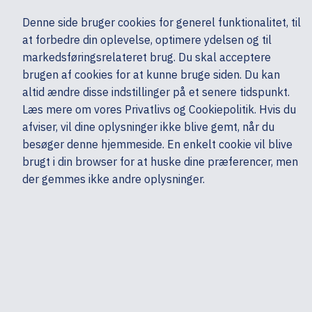
Ekskl. moms
Denne side bruger cookies for generel funktionalitet, til
0,00 kr.
at forbedre din oplevelse, optimere ydelsen og til
Søg
markedsføringsrelateret brug. Du skal acceptere
brugen af cookies for at kunne bruge siden. Du kan
altid ændre disse indstillinger på et senere tidspunkt.
Ydelser & Support
Tilbehør
Garanti, service & support - Computere
Læs mere om vores Privatlivs og Cookiepolitik. Hvis du
Mine sider
Produkter
HP
afviser, vil dine oplysninger ikke blive gemt, når du
besøger denne hjemmeside. En enkelt cookie vil blive
brugt i din browser for at huske dine præferencer, men
der gemmes ikke andre oplysninger.