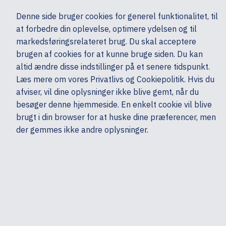
Ekskl. moms
Denne side bruger cookies for generel funktionalitet, til
0,00 kr.
at forbedre din oplevelse, optimere ydelsen og til
Søg
markedsføringsrelateret brug. Du skal acceptere
brugen af cookies for at kunne bruge siden. Du kan
altid ændre disse indstillinger på et senere tidspunkt.
Ydelser & Support
Tilbehør
Garanti, service & support - Computere
Læs mere om vores Privatlivs og Cookiepolitik. Hvis du
Mine sider
Produkter
HP
afviser, vil dine oplysninger ikke blive gemt, når du
besøger denne hjemmeside. En enkelt cookie vil blive
brugt i din browser for at huske dine præferencer, men
der gemmes ikke andre oplysninger.