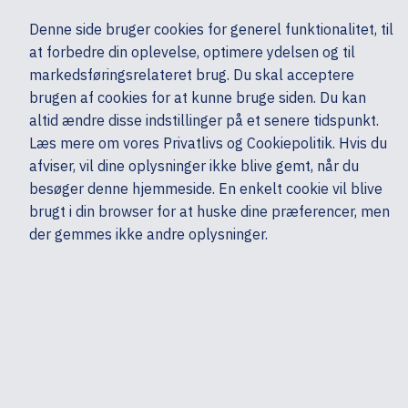
Ekskl. moms
Denne side bruger cookies for generel funktionalitet, til
0,00 kr.
at forbedre din oplevelse, optimere ydelsen og til
Søg
markedsføringsrelateret brug. Du skal acceptere
brugen af cookies for at kunne bruge siden. Du kan
altid ændre disse indstillinger på et senere tidspunkt.
Ydelser & Support
Tilbehør
Garanti, service & support - Computere
Læs mere om vores Privatlivs og Cookiepolitik. Hvis du
Mine sider
Produkter
Jabra
afviser, vil dine oplysninger ikke blive gemt, når du
besøger denne hjemmeside. En enkelt cookie vil blive
brugt i din browser for at huske dine præferencer, men
der gemmes ikke andre oplysninger.