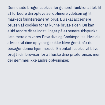
Ekskl. moms
Denne side bruger cookies for generel funktionalitet, til
0,00 kr.
at forbedre din oplevelse, optimere ydelsen og til
Søg
markedsføringsrelateret brug. Du skal acceptere
brugen af cookies for at kunne bruge siden. Du kan
altid ændre disse indstillinger på et senere tidspunkt.
Computere & tablets
Tilbehør
Tasker & cover - Bærbare
HP
Læs mere om vores Privatlivs og Cookiepolitik. Hvis du
Mine sider
Produkter
afviser, vil dine oplysninger ikke blive gemt, når du
besøger denne hjemmeside. En enkelt cookie vil blive
brugt i din browser for at huske dine præferencer, men
der gemmes ikke andre oplysninger.