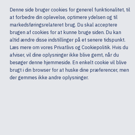
Ekskl. moms
Denne side bruger cookies for generel funktionalitet, til
0,00 kr.
at forbedre din oplevelse, optimere ydelsen og til
Søg
markedsføringsrelateret brug. Du skal acceptere
brugen af cookies for at kunne bruge siden. Du kan
altid ændre disse indstillinger på et senere tidspunkt.
Computere & tablets
Tilbehør
Tilbehør - Bærbare
HP
Læs mere om vores Privatlivs og Cookiepolitik. Hvis du
Mine sider
Produkter
afviser, vil dine oplysninger ikke blive gemt, når du
besøger denne hjemmeside. En enkelt cookie vil blive
brugt i din browser for at huske dine præferencer, men
der gemmes ikke andre oplysninger.