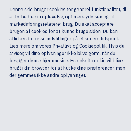
Ekskl. moms
Denne side bruger cookies for generel funktionalitet, til
0,00 kr.
at forbedre din oplevelse, optimere ydelsen og til
Søg
markedsføringsrelateret brug. Du skal acceptere
brugen af cookies for at kunne bruge siden. Du kan
altid ændre disse indstillinger på et senere tidspunkt.
Tilbehør
Tilbehør - Øvrige
Dell
Læs mere om vores Privatlivs og Cookiepolitik. Hvis du
Mine sider
Produkter
afviser, vil dine oplysninger ikke blive gemt, når du
besøger denne hjemmeside. En enkelt cookie vil blive
brugt i din browser for at huske dine præferencer, men
der gemmes ikke andre oplysninger.