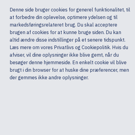
Ekskl. moms
Denne side bruger cookies for generel funktionalitet, til
0,00 kr.
at forbedre din oplevelse, optimere ydelsen og til
Søg
markedsføringsrelateret brug. Du skal acceptere
brugen af cookies for at kunne bruge siden. Du kan
altid ændre disse indstillinger på et senere tidspunkt.
Tilbehør
Tilbehør - Øvrige
HP
Læs mere om vores Privatlivs og Cookiepolitik. Hvis du
Mine sider
Produkter
afviser, vil dine oplysninger ikke blive gemt, når du
besøger denne hjemmeside. En enkelt cookie vil blive
brugt i din browser for at huske dine præferencer, men
der gemmes ikke andre oplysninger.
HP Poly - Tilbehørssæt for
trådløst headset