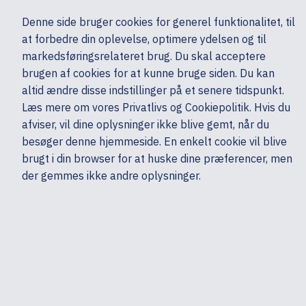
Ekskl. moms
Denne side bruger cookies for generel funktionalitet, til
0,00 kr.
at forbedre din oplevelse, optimere ydelsen og til
Søg
markedsføringsrelateret brug. Du skal acceptere
brugen af cookies for at kunne bruge siden. Du kan
altid ændre disse indstillinger på et senere tidspunkt.
Tilbehør
Tilbehør - Øvrige
HP
Læs mere om vores Privatlivs og Cookiepolitik. Hvis du
Mine sider
Produkter
afviser, vil dine oplysninger ikke blive gemt, når du
besøger denne hjemmeside. En enkelt cookie vil blive
brugt i din browser for at huske dine præferencer, men
der gemmes ikke andre oplysninger.