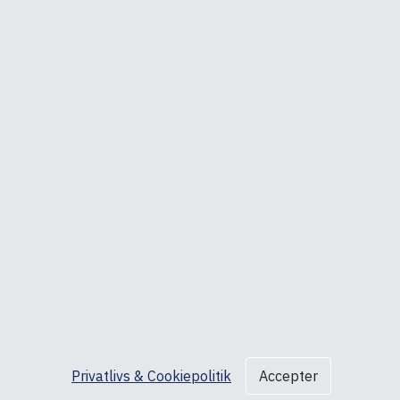
Åbningstider
Mandag – Torsdag: 08:30 – 16:30
Fredag: 08:30 – 16:00
ed A/S, Ved Skoven 15, 8541 Skødstrup, CVR nr.: DK27192920
Copyright © 2025 ed A/S
Danish
English
DKK
EUR
GBP
NOK
SEK
Privatlivs & Cookiepolitik
Accepter