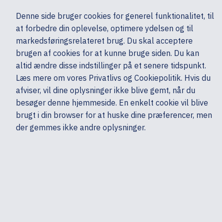
Ekskl. moms
Denne side bruger cookies for generel funktionalitet, til
0,00 kr.
at forbedre din oplevelse, optimere ydelsen og til
Søg
markedsføringsrelateret brug. Du skal acceptere
brugen af cookies for at kunne bruge siden. Du kan
altid ændre disse indstillinger på et senere tidspunkt.
Tilbehør
Tilbehør - Øvrige
HP
Læs mere om vores Privatlivs og Cookiepolitik. Hvis du
Mine sider
Produkter
afviser, vil dine oplysninger ikke blive gemt, når du
besøger denne hjemmeside. En enkelt cookie vil blive
brugt i din browser for at huske dine præferencer, men
der gemmes ikke andre oplysninger.