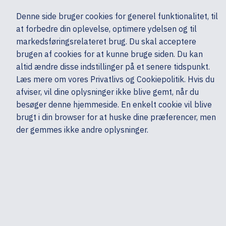
Ekskl. moms
Denne side bruger cookies for generel funktionalitet, til
0,00 kr.
at forbedre din oplevelse, optimere ydelsen og til
Søg
markedsføringsrelateret brug. Du skal acceptere
brugen af cookies for at kunne bruge siden. Du kan
altid ændre disse indstillinger på et senere tidspunkt.
Tilbehør
Tilbehør - Øvrige
HP
Læs mere om vores Privatlivs og Cookiepolitik. Hvis du
Mine sider
Produkter
afviser, vil dine oplysninger ikke blive gemt, når du
besøger denne hjemmeside. En enkelt cookie vil blive
brugt i din browser for at huske dine præferencer, men
der gemmes ikke andre oplysninger.