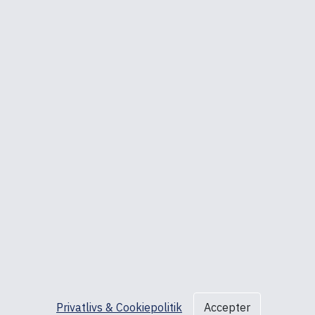
Åbningstider
Mandag – Torsdag: 08:30 – 16:30
Fredag: 08:30 – 16:00
ed A/S, Ved Skoven 15, 8541 Skødstrup, CVR nr.: DK27192920
Copyright © 2025 ed A/S
Danish
English
DKK
EUR
GBP
NOK
SEK
Privatlivs & Cookiepolitik
Accepter