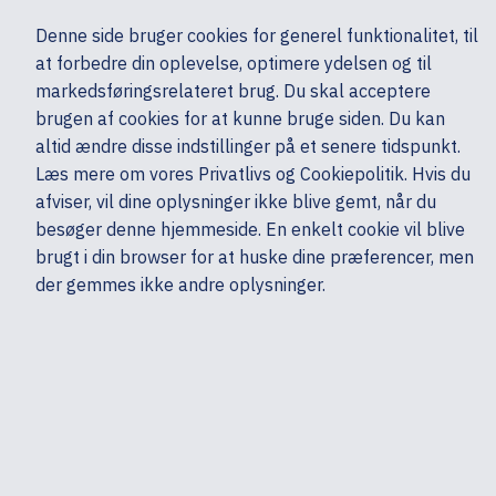
Ekskl. moms
Denne side bruger cookies for generel funktionalitet, til
0,00 kr.
at forbedre din oplevelse, optimere ydelsen og til
Søg
markedsføringsrelateret brug. Du skal acceptere
brugen af cookies for at kunne bruge siden. Du kan
altid ændre disse indstillinger på et senere tidspunkt.
Server, Storage & Netværk
UPS & strømforsyninger
Øvrigt
HP
Læs mere om vores Privatlivs og Cookiepolitik. Hvis du
Mine sider
Produkter
afviser, vil dine oplysninger ikke blive gemt, når du
besøger denne hjemmeside. En enkelt cookie vil blive
brugt i din browser for at huske dine præferencer, men
der gemmes ikke andre oplysninger.