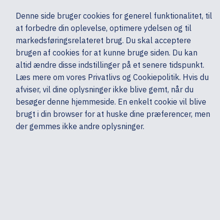
Ekskl. moms
Denne side bruger cookies for generel funktionalitet, til
0,00 kr.
at forbedre din oplevelse, optimere ydelsen og til
Søg
markedsføringsrelateret brug. Du skal acceptere
brugen af cookies for at kunne bruge siden. Du kan
altid ændre disse indstillinger på et senere tidspunkt.
Server, Storage & Netværk
UPS & strømforsyninger
Øvrigt
HP
Læs mere om vores Privatlivs og Cookiepolitik. Hvis du
Mine sider
Produkter
afviser, vil dine oplysninger ikke blive gemt, når du
besøger denne hjemmeside. En enkelt cookie vil blive
brugt i din browser for at huske dine præferencer, men
der gemmes ikke andre oplysninger.
HP Poly - Opladningsstander