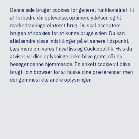
Ekskl. moms
Denne side bruger cookies for generel funktionalitet, til
0,00 kr.
at forbedre din oplevelse, optimere ydelsen og til
Søg
markedsføringsrelateret brug. Du skal acceptere
brugen af cookies for at kunne bruge siden. Du kan
altid ændre disse indstillinger på et senere tidspunkt.
Server, Storage & Netværk
UPS & strømforsyninger
Øvrigt
Læs mere om vores Privatlivs og Cookiepolitik. Hvis du
Mine sider
Produkter
dbramante1928
afviser, vil dine oplysninger ikke blive gemt, når du
besøger denne hjemmeside. En enkelt cookie vil blive
brugt i din browser for at huske dine præferencer, men
der gemmes ikke andre oplysninger.