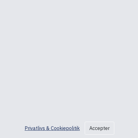
Åbningstider
Mandag – Torsdag: 08:30 – 16:30
Fredag: 08:30 – 16:00
ed A/S, Ved Skoven 15, 8541 Skødstrup, CVR nr.: DK27192920
Copyright © 2025 ed A/S
Danish
English
DKK
EUR
GBP
NOK
SEK
Privatlivs & Cookiepolitik
Accepter