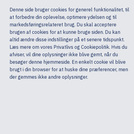
Ekskl. moms
Denne side bruger cookies for generel funktionalitet, til
0,00 kr.
at forbedre din oplevelse, optimere ydelsen og til
Søg
markedsføringsrelateret brug. Du skal acceptere
brugen af cookies for at kunne bruge siden. Du kan
altid ændre disse indstillinger på et senere tidspunkt.
Læs mere om vores Privatlivs og Cookiepolitik. Hvis du
Mine sider
Produkter
Filtre
afviser, vil dine oplysninger ikke blive gemt, når du
Sorter efter
Sorter efter
besøger denne hjemmeside. En enkelt cookie vil blive
brugt i din browser for at huske dine præferencer, men
HP
der gemmes ikke andre oplysninger.
USB-kabel - Thunderbolt 4 han til Thunderbolt 4 han
1 m - USB Power Delivery (240 W)
19
Log på for pris
USB
HP
Poly HIS Adapter Cable
Kabel til hovedsæt - Quick Disconnect han - snoet - for AVAYA 96XX; Definity 9631; one-X Deskphone Edition 96XX