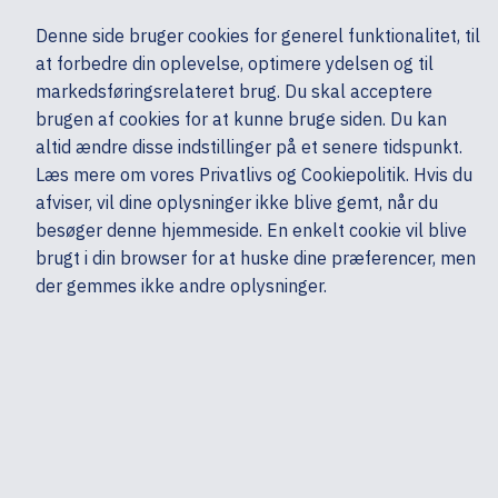
Ekskl. moms
Denne side bruger cookies for generel funktionalitet, til
0,00 kr.
at forbedre din oplevelse, optimere ydelsen og til
Søg
markedsføringsrelateret brug. Du skal acceptere
brugen af cookies for at kunne bruge siden. Du kan
altid ændre disse indstillinger på et senere tidspunkt.
Læs mere om vores Privatlivs og Cookiepolitik. Hvis du
Mine sider
Produkter
Filtre
afviser, vil dine oplysninger ikke blive gemt, når du
Sorter efter
Sorter efter
besøger denne hjemmeside. En enkelt cookie vil blive
brugt i din browser for at huske dine præferencer, men
Jabra
der gemmes ikke andre oplysninger.
LINK 370 MS - Netværksadapter
Bluetooth 4.2 - Klasse 1 - for Evolve 65, 75; Evolve2; SPEAK 510+, 710, 810; STEALTH UC
123
Log på for pris
LI
Jabra
LINK 390a MS - Netværksadapter
USB-A - Bluetooth 5.3 LE - for Speak2 40 MS, 40 UC, 55 MS, 55 UC, 75 MS, 75 UC