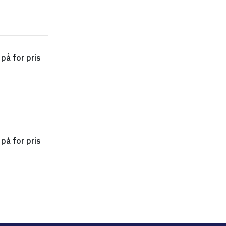
på for pris
ExpertBook P5 P5405CSA-NZ0118XW - 12791006 - Føj 
på for pris
ExpertBook P1 P1503CVA-S72359XW - 12968959 - Føj 