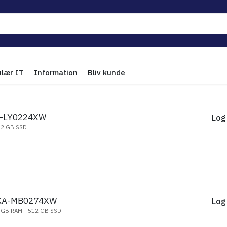
ulær IT
Information
Bliv kunde
A-LY0224XW
Log 
512 GB SSD
CKA-MB0274XW
Log 
16 GB RAM - 512 GB SSD