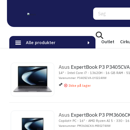
Søg
Outlet
Cirk
Alle produkter
Asus
ExpertBook P3 P3405CV
14" - Intel Core i7 - 13620H - 16 GB RAM - 
Varenummer: P3405CVA-LY0224XW
Ikke på lager
Asus
ExpertBook P3 PM3606
Copilot+ PC - 16" - AMD Ryzen AI 5 - 330 - 
Varenummer: PM3606CKA-MB0274XW