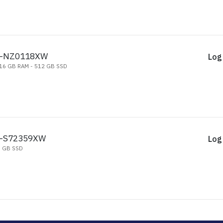
A-NZ0118XW
Log 
 - 16 GB RAM - 512 GB SSD
A-S72359XW
Log 
56 GB SSD