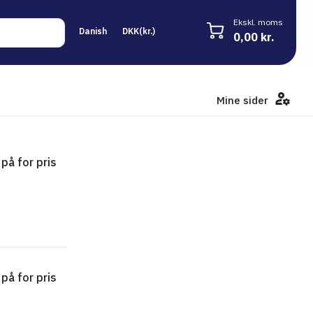
Ekskl. moms
0,00 kr.
Mine sider
på for pris
ExpertBook P3 P3405CVA-LY0224XW - 11831902 - Føj t
på for pris
ExpertBook P3 PM3606CKA-MB0274XW - 12629051 - Fø