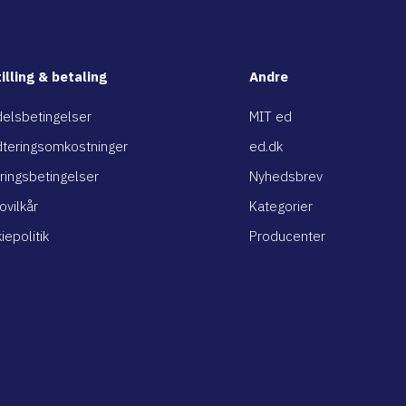
illing & betaling
Andre
elsbetingelser
MIT ed
teringsomkostninger
ed.dk
ringsbetingelser
Nyhedsbrev
ovilkår
Kategorier
iepolitik
Producenter